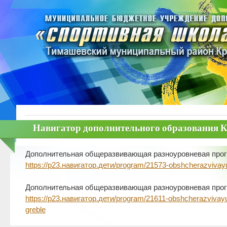
Навигатор дополнительного образования К
Дополнительная общеразвивающая разноуровневая прог
https://р23.навигатор.дети/program/21573-obshcherazviv
Дополнительная общеразвивающая разноуровневая прог
https://р23.навигатор.дети/program/21611-obshcherazviv
greble