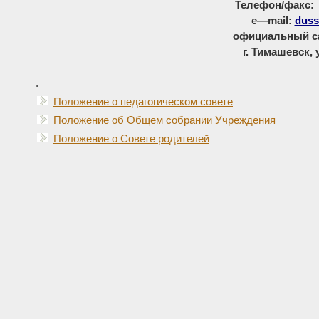
Телефон/факс: 8
e
—
mail
:
duss
официальный с
г. Тимашевск, 
.
Положение о педагогическом совете
Положение об Общем собрании Учреждения
Положение о Совете родителей